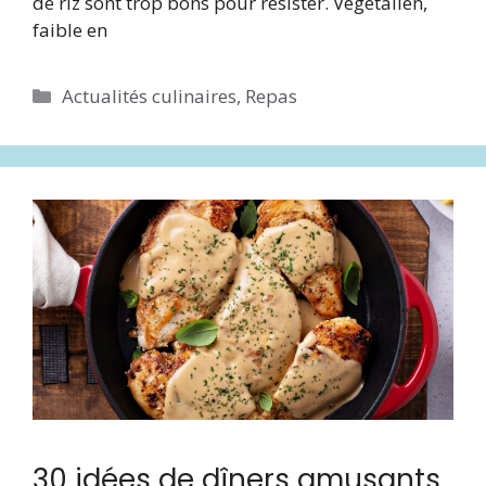
de riz sont trop bons pour résister. Végétalien,
faible en
Catégories
Actualités culinaires
,
Repas
30 idées de dîners amusants