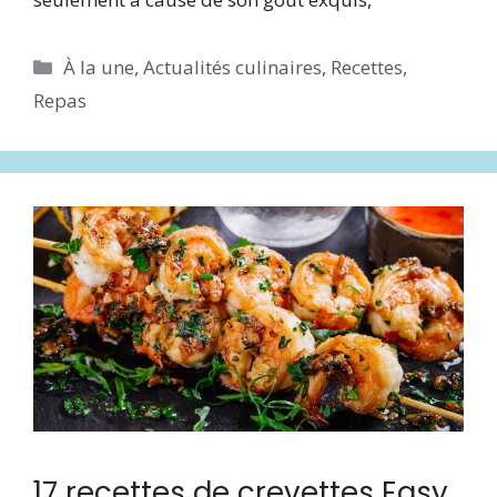
Catégories
À la une
,
Actualités culinaires
,
Recettes
,
Repas
17 recettes de crevettes Easy