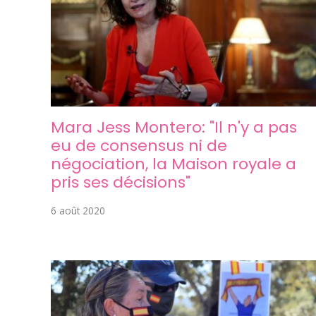
Mara Jess Montero: "Il n'y a pas
eu de consensus ni de
négociation, la Maison royale a
pris ses décisions"
6 août 2020