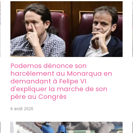
Podemos dénonce son
harcèlement au Monarqua en
demandant à Felipe VI
d'expliquer la marche de son
père au Congrès
6 août 2020