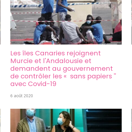
Les îles Canaries rejoignent
Murcie et l'Andalousie et
demandent au gouvernement
de contrôler les « sans papiers ''
avec Covid-19
6 août 2020