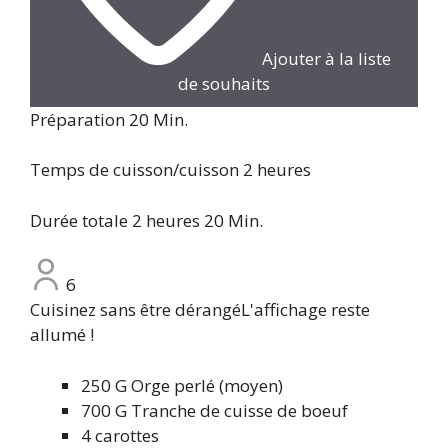
Ajouter à la liste
de souhaits
minutes
Préparation
20
Min.
Heures
Temps de cuisson/cuisson
2
heures
Heures
minutes
Durée totale
2
heures
20
Min.
6
Cuisinez sans être dérangé
L'affichage reste
allumé !
250
G
Orge perlé (moyen)
700
G
Tranche de cuisse de boeuf
4
carottes