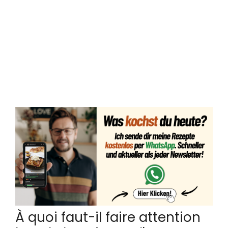
La liste exacte des ingrédients, y
compris
Quantités
vous le
retrouverez sur
Fin de cet article
.
Vous pouvez également y imprimer la
recette.
À quoi faut-il faire attention