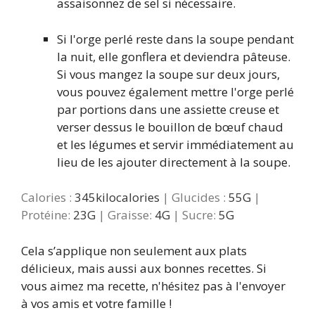
assaisonnez de sel si nécessaire.
Si l'orge perlé reste dans la soupe pendant
la nuit, elle gonflera et deviendra pâteuse.
Si vous mangez la soupe sur deux jours,
vous pouvez également mettre l'orge perlé
par portions dans une assiette creuse et
verser dessus le bouillon de bœuf chaud
et les légumes et servir immédiatement au
lieu de les ajouter directement à la soupe.
Calories :
345
kilocalories
|
Glucides :
55
G
|
Protéine:
23
G
|
Graisse:
4
G
|
Sucre:
5
G
Cela s’applique non seulement aux plats
délicieux, mais aussi aux bonnes recettes. Si
vous aimez ma recette, n'hésitez pas à l'envoyer
à vos amis et votre famille !