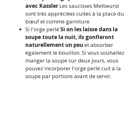
avec Kassler
Les saucisses Mettwurst
sont très appréciées cuites à la place du
bœuf et comme garniture.
Si l'orge perlé
Si on les laisse dans la
soupe toute la nuit, ils gonfleront
naturellement un peu
et absorber
également le bouillon. Si vous souhaitez
manger la soupe sur deux jours, vous
pouvez incorporer l'orge perlé cuit à la
soupe par portions avant de servir.
Tu en sais plus
Conseils de
préparation
qui manquent ici et qui
seraient intéressants pour mes
lecteurs ? Alors
écrire
moi un
commentaire
!