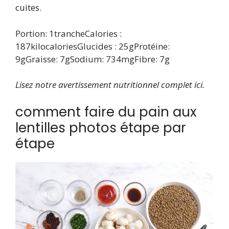
cuites.
Portion:
1
tranche
Calories :
187
kilocalories
Glucides :
25
g
Protéine:
9
g
Graisse:
7
g
Sodium:
734
mg
Fibre:
7
g
Lisez notre avertissement nutritionnel complet ici.
comment faire du pain aux
lentilles photos étape par
étape