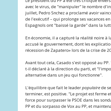
Le président du PP a été très critique enve
avec le virus, de "manipuler" le nombre d'in
juillet, Pedro Snchez a proclamé avoir vainc
de l'exécutif – qui prolonge ses vacances e
Espagnols ont "baissé la garde" dans la lutte
En économie, il a capturé la réalité noire à
accusé le gouvernement, dont les explications
récession de Zapatero» lors de la crise de 2
Avant tout cela, Casado s'est opposé au PP.
t-il déclaré à la direction du parti, et "l'im
alternative dans un jeu qui fonctionne".
L'équilibre que fait le leader
populaire
de se
terminer, est positive. "Le projet est ferme
force pour surpasser le PSOE dans les sonda
PP et du sorpasso de Vox au PP, et mainten