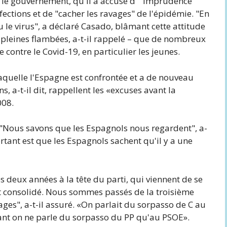
rs le gouvernement, qu'il a accusé d '"imprudence"
fections et de "cacher les ravages" de l'épidémie. "En
u le virus", a déclaré Casado, blâmant cette attitude
n pleines flambées, a-t-il rappelé – que de nombreux
 contre le Covid-19, en particulier les jeunes.
 laquelle l'Espagne est confrontée et a de nouveau
, a-t-il dit, rappellent les «excuses avant la
008.
 "Nous savons que les Espagnols nous regardent", a-
portant est que les Espagnols sachent qu'il y a une
s deux années à la tête du parti, qui viennent de se
 et consolidé. Nous sommes passés de la troisième
ges", a-t-il assuré. «On parlait du sorpasso de C au
ant on ne parle du sorpasso du PP qu'au PSOE».