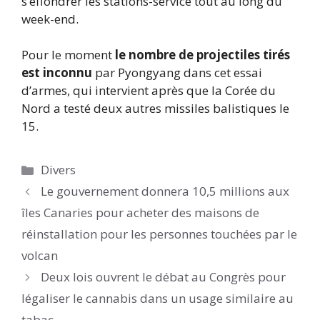
s’effondrer les stations-service tout au long du
week-end.
Pour le moment
le nombre de projectiles tirés
est inconnu
par Pyongyang dans cet essai
d’armes, qui intervient après que la Corée du
Nord a testé deux autres missiles balistiques le
15.
Catégories
Divers
Le gouvernement donnera 10,5 millions aux
îles Canaries pour acheter des maisons de
réinstallation pour les personnes touchées par le
volcan
Deux lois ouvrent le débat au Congrès pour
légaliser le cannabis dans un usage similaire au
tabac