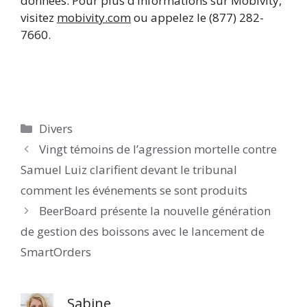
données. Pour plus d’informations sur Mobivity,
visitez
mobivity.com
ou appelez le (877) 282-
7660.
Catégories
Divers
Vingt témoins de l’agression mortelle contre
Samuel Luiz clarifient devant le tribunal
comment les événements se sont produits
BeerBoard présente la nouvelle génération
de gestion des boissons avec le lancement de
SmartOrders
Sabine