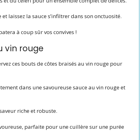
es et du céleri pour un ensemble complet de délices.
t laissez la sauce s’infiltrer dans son onctuosité.
épatera à coup sûr vos convives !
u vin rouge
ervez ces bouts de côtes braisés au vin rouge pour
lentement dans une savoureuse sauce au vin rouge et
saveur riche et robuste.
voureuse, parfaite pour une cuillère sur une purée