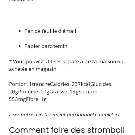
Pan de feuille d'émail
Papier parchemin
* Vous pouvez utiliser la pâte à pizza maison ou
achetée en magasin.
Portion:
1
tranche
Calories:
237
kcal
Glucides:
20
g
Protéine:
10
g
Graisse:
13
g
Sodium:
553
mg
Fibre:
1
g
Lisez notre avertissement nutritionnel complet ici.
Comment faire des stromboli