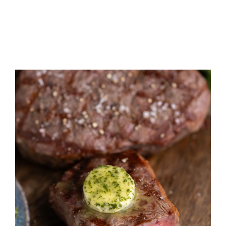
Tu sais
Conseils de préparation
qui
manquent ici et qui seraient
intéressants pour mes lecteurs ? Alors
écrire
moi un
commentaire
!