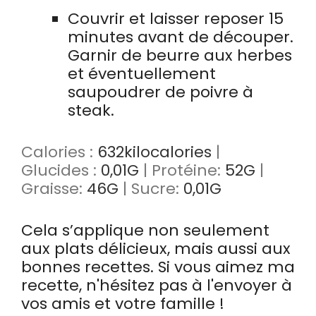
Couvrir et laisser reposer 15
minutes avant de découper.
Garnir de beurre aux herbes
et éventuellement
saupoudrer de poivre à
steak.
Calories :
632
kilocalories
|
Glucides :
0,01
G
|
Protéine:
52
G
|
Graisse:
46
G
|
Sucre:
0,01
G
Cela s’applique non seulement
aux plats délicieux, mais aussi aux
bonnes recettes. Si vous aimez ma
recette, n'hésitez pas à l'envoyer à
vos amis et votre famille !