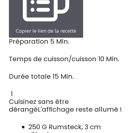
Copier le lien de la recette
minutes
Préparation
5
Min.
minutes
Temps de cuisson/cuisson
10
Min.
minutes
Durée totale
15
Min.
1
Cuisinez sans être
dérangé
L'affichage reste allumé !
250
G
Rumsteck
,
3 cm