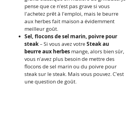
pense que ce n'est pas grave si vous
l'achetez prêt à l'emploi, mais le beurre
aux herbes fait maison a évidemment
meilleur goût.
Sel, flocons de sel marin, poivre pour
steak
– Si vous avez votre
Steak au
beurre aux herbes
mange, alors bien sûr,
vous n'avez plus besoin de mettre des
flocons de sel marin ou du poivre pour
steak sur le steak. Mais vous pouvez. C'est
une question de goût.
La liste exacte des ingrédients, y
compris
Quantités
vous le
retrouverez sur
Fin de cet article
.
Vous pouvez également y imprimer la
recette.