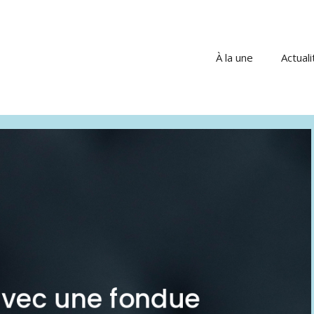
À la une
Actuali