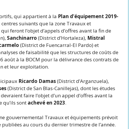
tifs, qui appartient à la
Plan d’équipement 2019-
x centres suivants que la zone Travaux et
ui feront l’objet d’appels d’offres avant la fin de
un),
Sanchinarro
(District d’Hortaleza),
Mistral
carmelo
(District de Fuencarral-El Pardo) et
 analyses de faisabilité que les structures de coûts de
e 6 août à la BOCM pour la délivrance des contrats de
 et leur exploitation.
nicipaux
Ricardo Damas
(District d’Arganzuela),
ses
(District de San Blas-Canillejas), dont les études
devraient faire l’objet d’un appel d’offres avant la
e qu’ils sont
achevé en 2023
.
aine gouvernemental Travaux et équipements prévoit
e publiées au cours du dernier trimestre de l’année.