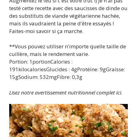
Augmentez le feu si c'est votre truc !) Je n'ai pas
testé cette recette avec des saucisses de dinde ou
des substituts de viande végétarienne hachée,
mais ils vaudraient la peine d'être essayés !
Faites-moi savoir si ça marche.
**Vous pouvez utiliser n'importe quelle taille de
cuillère, mais le rendement varie.
Portion:
1
portion
Calories :
191
kilocalories
Glucides :
4
g
Protéine:
9
g
Graisse:
15
g
Sodium:
532
mg
Fibre:
0,3
g
Lisez notre avertissement nutritionnel complet ici.