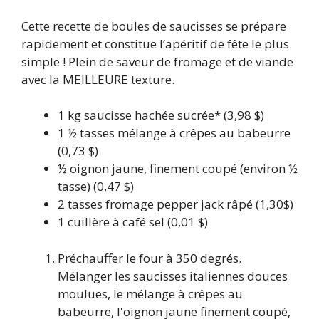
Cette recette de boules de saucisses se prépare
rapidement et constitue l’apéritif de fête le plus
simple ! Plein de saveur de fromage et de viande
avec la MEILLEURE texture.
1
kg
saucisse hachée sucrée*
(3,98 $)
1 ½
tasses
mélange à crêpes au babeurre
(0,73 $)
½
oignon jaune, finement coupé (environ ½
tasse)
(0,47 $)
2
tasses
fromage pepper jack râpé
(1,30$)
1
cuillère à café
sel
(0,01 $)
Préchauffer le four à 350 degrés.
Mélanger les saucisses italiennes douces
moulues, le mélange à crêpes au
babeurre, l'oignon jaune finement coupé,