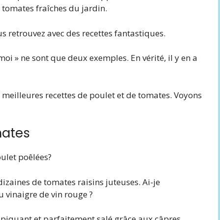
 tomates fraîches du jardin.
 retrouvez avec des recettes fantastiques.
moi » ne sont que deux exemples. En vérité, il y en a
es meilleures recettes de poulet et de tomates. Voyons
mates
oulet poêlées?
dizaines de tomates raisins juteuses. Ai-je
vinaigre de vin rouge ?
, piquant et parfaitement salé grâce aux câpres.