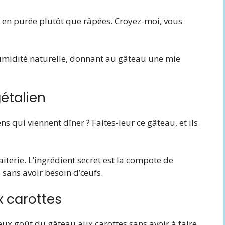
es en purée plutôt que râpées. Croyez-moi, vous
humidité naturelle, donnant au gâteau une mie
étalien
s qui viennent dîner ? Faites-leur ce gâteau, et ils
iterie. L’ingrédient secret est la compote de
sans avoir besoin d’œufs.
 carottes
ux goût du gâteau aux carottes sans avoir à faire