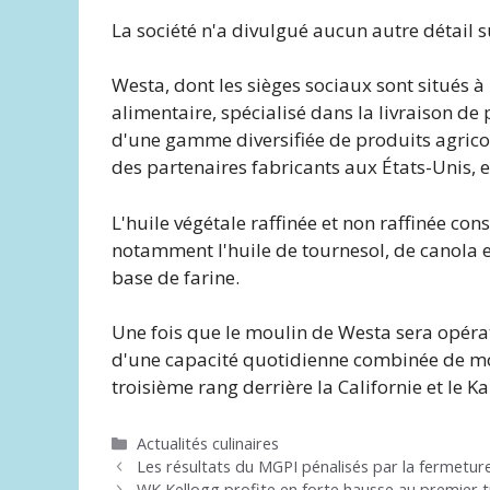
La société n'a divulgué aucun autre détail su
Westa, dont les sièges sociaux sont situés à 
alimentaire, spécialisé dans la livraison d
d'une gamme diversifiée de produits agricole
des partenaires fabricants aux États-Unis, 
L'huile végétale raffinée et non raffinée con
notamment l'huile de tournesol, de canola et
base de farine.
Une fois que le moulin de Westa sera opérat
d'une capacité quotidienne combinée de mou
troisième rang derrière la Californie et le K
Catégories
Actualités culinaires
Les résultats du MGPI pénalisés par la fermeture d
WK Kellogg profite en forte hausse au premier 