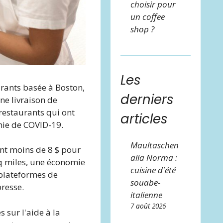
choisir pour
un coffee
shop ?
Les
urants basée à Boston,
derniers
ne livraison de
 restaurants qui ont
articles
mie de COVID-19.
Maultaschen
tent moins de 8 $ pour
alla Norma :
nq miles, une économie
cuisine d'été
 plateformes de
souabe-
resse.
italienne
7 août 2026
 sur l'aide à la