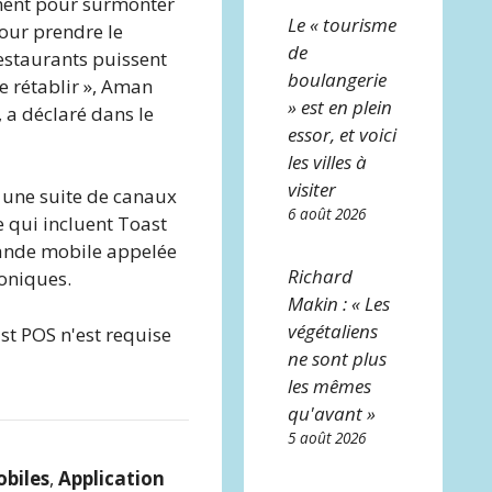
ment pour surmonter
Le « tourisme
pour prendre le
de
restaurants puissent
boulangerie
e rétablir », Aman
» est en plein
 a déclaré dans le
essor, et voici
les villes à
visiter
 une suite de canaux
6 août 2026
qui incluent Toast
ande mobile appelée
Richard
oniques.
Makin : « Les
végétaliens
 POS n'est requise
ne sont plus
les mêmes
qu'avant »
5 août 2026
biles
,
Application