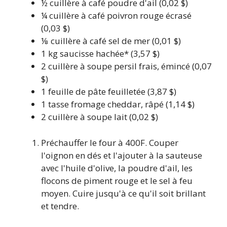
½
cuillère à café
poudre d'ail
(0,02 $)
¼
cuillère à café
poivron rouge écrasé
(0,03 $)
⅛
cuillère à café
sel de mer
(0,01 $)
1
kg
saucisse hachée*
(3,57 $)
2
cuillère à soupe
persil frais, émincé
(0,07
$)
1
feuille de pâte feuilletée
(3,87 $)
1
tasse
fromage cheddar, râpé
(1,14 $)
2
cuillère à soupe
lait
(0,02 $)
Préchauffer le four à 400F. Couper
l'oignon en dés et l'ajouter à la sauteuse
avec l'huile d'olive, la poudre d'ail, les
flocons de piment rouge et le sel à feu
moyen. Cuire jusqu'à ce qu'il soit brillant
et tendre.