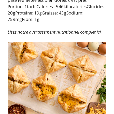
pâte feuilletée est bien dorée, c'est prêt !
Portion:
1
tarte
Calories :
546
kilocalories
Glucides :
20
g
Protéine:
19
g
Graisse:
43
g
Sodium:
759
mg
Fibre:
1
g
Lisez notre avertissement nutritionnel complet ici.