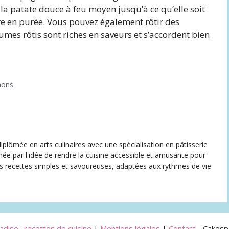
 la patate douce à feu moyen jusqu’à ce qu’elle soit
ire en purée. Vous pouvez également rôtir des
es rôtis sont riches en saveurs et s’accordent bien
mons
iplômée en arts culinaires avec une spécialisation en pâtisserie
née par l'idée de rendre la cuisine accessible et amusante pour
des recettes simples et savoureuses, adaptées aux rythmes de vie
dise : recettes de cuisine
|
Mentions légales
|
Contact
- Cakesp