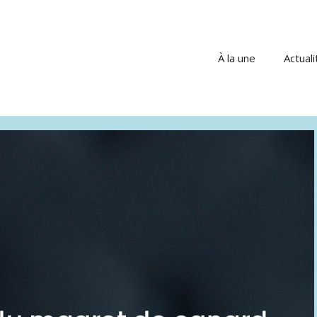
À la une
Actuali