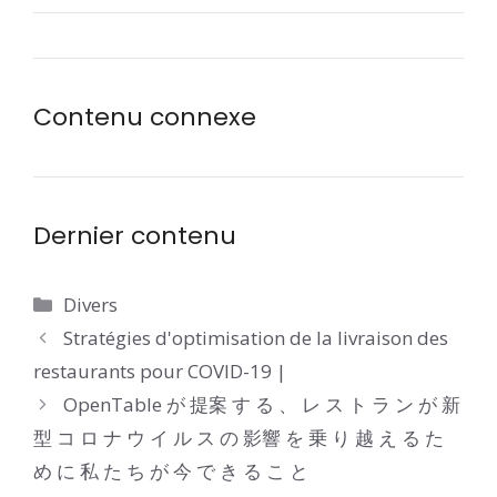
Contenu connexe
Dernier contenu
Catégories
Divers
Stratégies d'optimisation de la livraison des
restaurants pour COVID-19 |
OpenTable が 提案 す る 、 レ ス ト ラ ン が 新
型 コ ロ ナ ウ イ ル ス の 影響 を 乗 り 越 え る た
め に 私 た ち が 今 で き る こ と