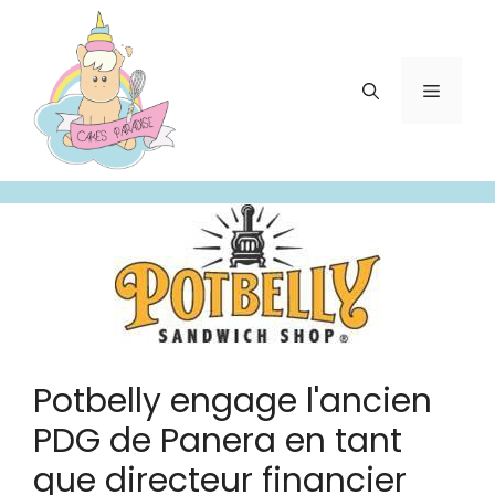
Aller
au
contenu
Menu
Potbelly engage l'ancien
PDG de Panera en tant
que directeur financier