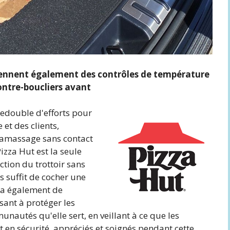
ennent également des contrôles de température
ontre-boucliers avant
redouble d'efforts pour
et des clients,
ramassage sans contact
izza Hut est la seule
ction du trottoir sans
s suffit de cocher une
ra également de
sant à protéger les
unautés qu'elle sert, en veillant à ce que les
t en sécurité, appréciés et soignés pendant cette