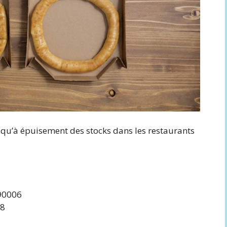
squ’à épuisement des stocks dans les restaurants
 90006
28