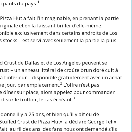
1
icipants du pays.
Pizza Hut a fait l’inimaginable, en prenant la partie
riginale et en la laissant briller d’elle-même.
nible exclusivement dans certains endroits de Los
stocks – est servi avec seulement la partie la plus
fed Crust de Dallas et de Los Angeles peuvent se
ust – un anneau littéral de croûte brun doré cuit à
à l’intérieur – disponible gratuitement avec un achat
2
ue jour, par emplacement.
L’offre n’est pas
 le dîner sur place, alors appelez pour commander
3
sur le trottoir, le cas échéant.
onne il y a 25 ans, et bien qu’il y ait eu de
tuffed Crust de Pizza Hut», a déclaré George Felix,
ait, au fil des ans, des fans nous ont demandé s’ils