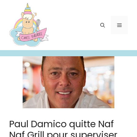
Aller
au
contenu
Menu
Paul Damico quitte Naf
Naf Grill pour superviser