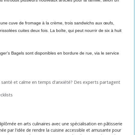
ls introduit plusieurs nouveaux articles pour la famille, selon un
une cuve de fromage à la crème, trois sandwichs aux œufs,
ssolées cuites deux fois. La boîte, qui peut nourrir de six à huit
er's Bagels sont disponibles en bordure de rue, via le service
 santé et calme en temps d'anxiété? Des experts partagent
cklists
iplômée en arts culinaires avec une spécialisation en pâtisserie
née par l'idée de rendre la cuisine accessible et amusante pour