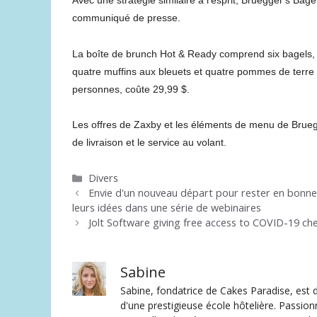
Avec une stratégie similaire à l'esprit, Bruegger's Bage
communiqué de presse.
La boîte de brunch Hot & Ready comprend six bagels, 
quatre muffins aux bleuets et quatre pommes de terre ri
personnes, coûte 29,99 $.
Les offres de Zaxby et les éléments de menu de Bruegg
de livraison et le service au volant.
Catégories
Divers
Envie d'un nouveau départ pour rester en bonne
leurs idées dans une série de webinaires
Jolt Software giving free access to COVID-19 che
Sabine
Sabine, fondatrice de Cakes Paradise, est d
d'une prestigieuse école hôtelière. Passion