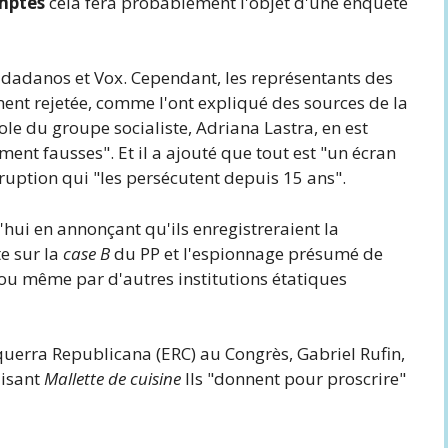
mptes
cela fera probablement l'objet d'une enquête
iudadanos et Vox. Cependant, les représentants des
nt rejetée, comme l'ont expliqué des sources de la
role du groupe socialiste, Adriana Lastra, en est
ment fausses". Et il a ajouté que tout est "un écran
ruption qui "les persécutent depuis 15 ans".
d'hui en annonçant qu'ils enregistreraient la
e sur la
case B
du PP et l'espionnage présumé de
ou même par d'autres institutions étatiques
querra Republicana (ERC) au Congrès, Gabriel Rufin,
disant
Mallette de cuisine
Ils "donnent pour proscrire"