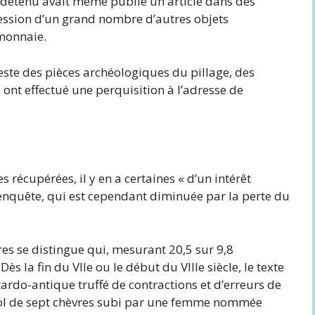
e détenu avait même publié un article dans des
ssession d’un grand nombre d’autres objets
monnaie.
reste des pièces archéologiques du pillage, des
ont effectué une perquisition à l’adresse de
 récupérées, il y en a certaines « d’un intérêt
l’enquête, qui est cependant diminuée par la perte du
es se distingue qui, mesurant 20,5 sur 9,8
s la fin du VIIe ou le début du VIIIe siècle, le texte
ardo-antique truffé de contractions et d’erreurs de
vol de sept chèvres subi par une femme nommée