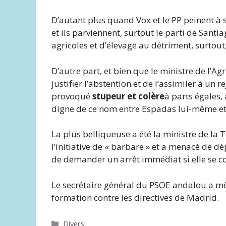
D’autant plus quand Vox et le PP peinent 
et ils parviennent, surtout le parti de Santia
agricoles et d’élevage au détriment, surtou
D’autre part, et bien que le ministre de l’Ag
justifier l’abstention et de l’assimiler à un r
provoqué
stupeur et colère
à parts égales,
digne de ce nom entre Espadas lui-même et S
La plus belliqueuse a été la ministre de la 
l’initiative de « barbare » et a menacé de d
de demander un arrêt immédiat si elle se co
Le secrétaire général du PSOE andalou a m
formation contre les directives de Madrid.
Catégories
Divers