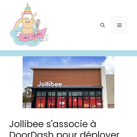
Aller
au
contenu
Menu
Jollibee s'associe à
DoorDash pour déployer