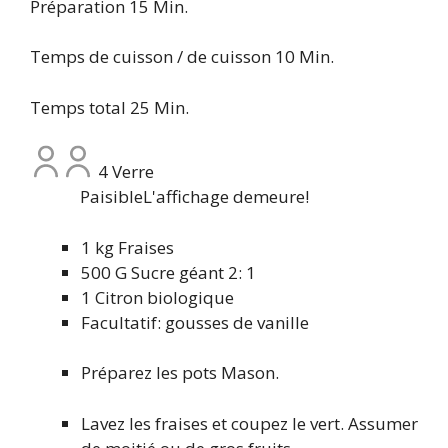
Minute
Préparation
15
Min.
Minute
Temps de cuisson / de cuisson
10
Min.
Minute
Temps total
25
Min.
4
Verre
Paisible
L'affichage demeure!
1
kg
Fraises
500
G
Sucre géant 2: 1
1
Citron biologique
Facultatif: gousses de vanille
Préparez les pots Mason.
Lavez les fraises et coupez le vert. Assumer