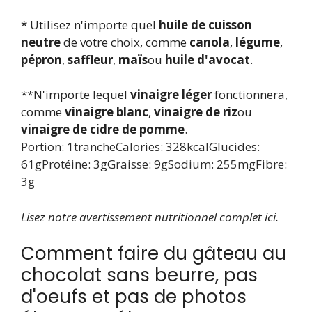
* Utilisez n'importe quel
huile de cuisson
neutre
de votre choix, comme
canola
,
légume
,
pépron
,
saffleur
,
maïs
ou
huile d'avocat
.
**N'importe lequel
vinaigre léger
fonctionnera,
comme
vinaigre blanc
,
vinaigre de riz
ou
vinaigre de cidre de pomme
.
Portion:
1
tranche
Calories:
328
kcal
Glucides:
61
g
Protéine:
3
g
Graisse:
9
g
Sodium:
255
mg
Fibre:
3
g
Lisez notre avertissement nutritionnel complet ici.
Comment faire du gâteau au
chocolat sans beurre, pas
d'oeufs et pas de photos