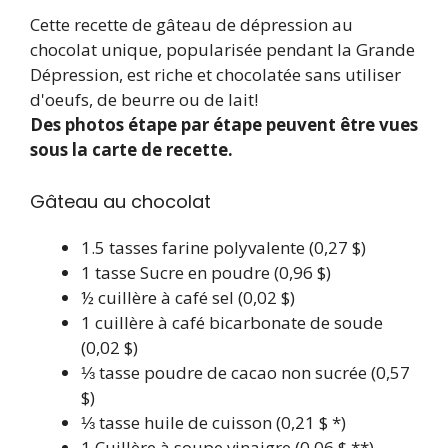
Cette recette de gâteau de dépression au
chocolat unique, popularisée pendant la Grande
Dépression, est riche et chocolatée sans utiliser
d'oeufs, de beurre ou de lait!
Des photos étape par étape peuvent être vues
sous la carte de recette.
Gâteau au chocolat
1.5
tasses
farine polyvalente
(0,27 $)
1
tasse
Sucre en poudre
(0,96 $)
½
cuillère à café
sel
(0,02 $)
1
cuillère à café
bicarbonate de soude
(0,02 $)
⅓
tasse
poudre de cacao non sucrée
(0,57
$)
⅓
tasse
huile de cuisson
(0,21 $ *)
1
Cuillère à soupe
vinaigre
(0,06 $ **)