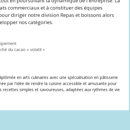
 tout en poursuivant la dynamique de l'entreprise. La
tats commerciaux et à constituer des équipes
pour diriger notre division Repas et boissons alors
elopper nos catégories.
oppement
hé du cacao « volatil »
iplômée en arts culinaires avec une spécialisation en pâtisserie
née par l'idée de rendre la cuisine accessible et amusante pour
des recettes simples et savoureuses, adaptées aux rythmes de vie