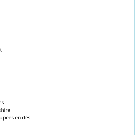
t
es
shire
oupées en dés