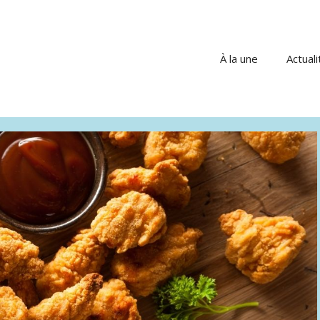
À la une
Actuali