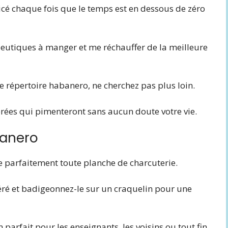
icé chaque fois que le temps est en dessous de zéro
peutiques à manger et me réchauffer de la meilleure
re répertoire habanero, ne cherchez pas plus loin.
férées qui pimenteront sans aucun doute votre vie.
banero
e parfaitement toute planche de charcuterie.
éré et badigeonnez-le sur un craquelin pour une
parfait pour les enseignants, les voisins ou tout fin