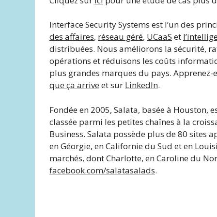
Cliquez sur
ici
pour une étude de cas plus dé
Interface Security Systems est l’un des prin
des affaires
,
réseau géré
,
UCaaS
et
l’intelli
distribuées. Nous améliorons la sécurité, ra
opérations et réduisons les coûts informati
plus grandes marques du pays. Apprenez-en
que ça arrive
et sur
LinkedIn
.
Fondée en 2005, Salata, basée à Houston, e
classée parmi les petites chaînes à la crois
Business. Salata possède plus de 80 sites a
en Géorgie, en Californie du Sud et en Louis
marchés, dont Charlotte, en Caroline du Nor
facebook.com/salatasalads
.