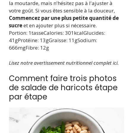
la moutarde, mais n'hésitez pas à l'ajuster à
votre goût. Si vous êtes sensible à la douceur,
Commencez par une plus petite quantité de
sucre
et en ajouter plus si nécessaire.
Portion:
1
tasse
Calories:
301
kcal
Glucides:
41
g
Protéine:
13
g
Graisse:
11
g
Sodium:
666
mg
Fibre:
12
g
Lisez notre avertissement nutritionnel complet ici.
Comment faire trois photos
de salade de haricots étape
par étape