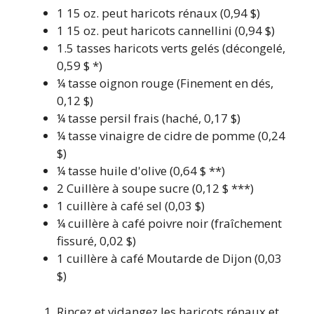
1
15 oz. peut
haricots rénaux
(0,94 $)
1
15 oz. peut
haricots cannellini
(0,94 $)
1.5
tasses
haricots verts gelés
(décongelé,
0,59 $ *)
¼
tasse
oignon rouge
(Finement en dés,
0,12 $)
¼
tasse
persil frais
(haché, 0,17 $)
¼
tasse
vinaigre de cidre de pomme
(0,24
$)
¼
tasse
huile d'olive
(0,64 $ **)
2
Cuillère à soupe
sucre
(0,12 $ ***)
1
cuillère à café
sel
(0,03 $)
¼
cuillère à café
poivre noir
(fraîchement
fissuré, 0,02 $)
1
cuillère à café
Moutarde de Dijon
(0,03
$)
Rincez et vidangez les haricots rénaux et