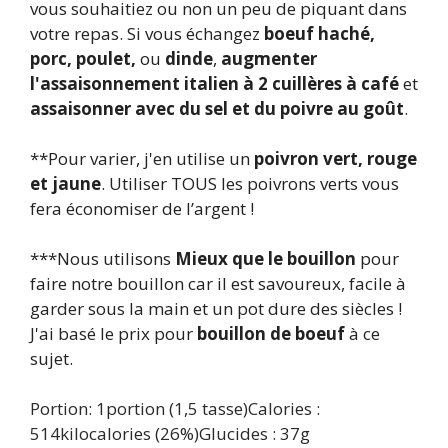
vous souhaitiez ou non un peu de piquant dans
votre repas. Si vous échangez
boeuf haché,
porc, poulet,
ou
dinde
,
augmenter
l'assaisonnement italien à 2 cuillères à café
et
assaisonner avec du sel et du poivre au goût
.
**Pour varier, j'en utilise un
poivron vert, rouge
et jaune
. Utiliser TOUS les poivrons verts vous
fera économiser de l’argent !
***Nous utilisons
Mieux que le bouillon
pour
faire notre bouillon car il est savoureux, facile à
garder sous la main et un pot dure des siècles !
J'ai basé le prix pour
bouillon de boeuf
à ce
sujet.
Portion:
1
portion (1,5 tasse)
Calories :
514
kilocalories
(26%)
Glucides :
37
g