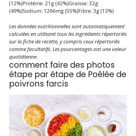
(12%)
Protéine:
21
g
(42%)
Graisse:
32
g
(49%)
Sodium:
1266
mg
(55%)
Fibre:
3
g
(13%)
Les données nutritionnelles sont automatiquement
calculées en utilisant tous les ingrédients répertoriés
sur la fiche de recette, y compris ceux répertoriés
comme facultatifs.
Les pourcentages ont une valeur
quotidienne.
comment faire des photos
étape par étape de Poêlée de
poivrons farcis