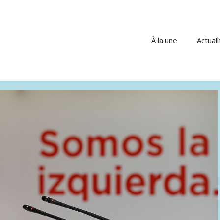
À la une
Actuali