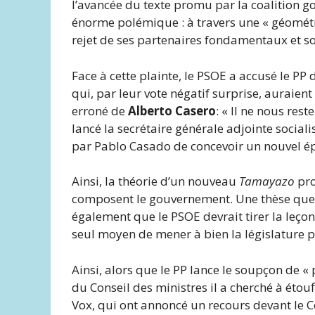
l’avancée du texte promu par la coalition g
énorme polémique : à travers une « géométr
rejet de ses partenaires fondamentaux et sou
Face à cette plainte, le PSOE a accusé le PP
qui, par leur vote négatif surprise, auraient 
erroné de
Alberto Casero
: « Il ne nous rest
lancé la secrétaire générale adjointe sociali
par Pablo Casado de concevoir un nouvel ép
Ainsi, la théorie d’un nouveau
Tamayazo
pr
composent le gouvernement. Une thèse que 
également que le PSOE devrait tirer la leçon
seul moyen de mener à bien la législature pa
Ainsi, alors que le PP lance le soupçon de « 
du Conseil des ministres il a cherché à étou
Vox, qui ont annoncé un recours devant le C