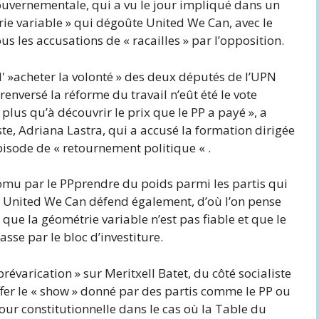
ouvernementale, qui a vu le jour impliqué dans un
ie variable » qui dégoûte United We Can, avec le
s les accusations de « racailles » par l’opposition.
 d' »acheter la volonté » des deux députés de l’UPN
renversé la réforme du travail n’eût été le vote
e plus qu’à découvrir le prix que le PP a payé », a
ste, Adriana Lastra, qui a accusé la formation dirigée
isode de « retournement politique « .
omu par le PP
prendre du poids parmi les partis qui
United We Can défend également, d’où l’on pense
 que la géométrie variable n’est pas fiable et que le
sse par le bloc d’investiture.
prévarication » sur Meritxell Batet, du côté socialiste
ffer le « show » donné par des partis comme le PP ou
our constitutionnelle dans le cas où la Table du