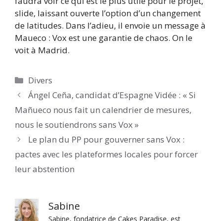
faudra voir ce qui est le plus utile pour le projet,
slide, laissant ouverte l’option d’un changement
de latitudes. Dans l’adieu, il envoie un message à
Maueco : Vox est une garantie de chaos. On le
voit à Madrid.
Catégories
Divers
Ángel Ceña, candidat d’Espagne Vidée : « Si
Mañueco nous fait un calendrier de mesures,
nous le soutiendrons sans Vox »
Le plan du PP pour gouverner sans Vox :
pactes avec les plateformes locales pour forcer
leur abstention
Sabine
Sabine, fondatrice de Cakes Paradise, est