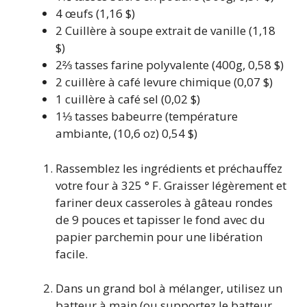
4
œufs
(1,16 $)
2
Cuillère à soupe
extrait de vanille
(1,18
$)
2⅔
tasses
farine polyvalente
(400g, 0,58 $)
2
cuillère à café
levure chimique
(0,07 $)
1
cuillère à café
sel
(0,02 $)
1⅓
tasses
babeurre
(température
ambiante, (10,6 oz) 0,54 $)
Rassemblez les ingrédients et préchauffez
votre four à 325 ° F. Graisser légèrement et
fariner deux casseroles à gâteau rondes
de 9 pouces et tapisser le fond avec du
papier parchemin pour une libération
facile.
Dans un grand bol à mélanger, utilisez un
batteur à main (ou supportez le batteur