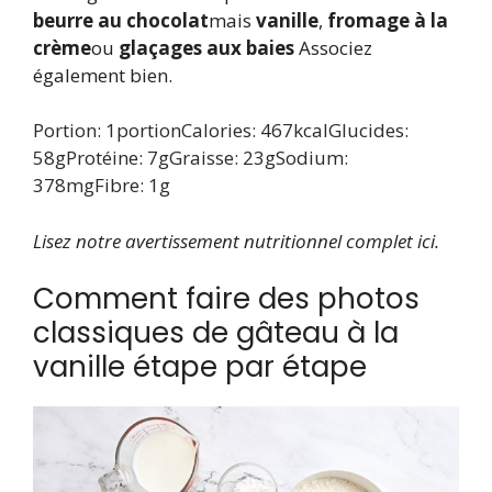
beurre au chocolat
mais
vanille
,
fromage à la
crème
ou
glaçages aux baies
Associez
également bien.
Portion:
1
portion
Calories:
467
kcal
Glucides:
58
g
Protéine:
7
g
Graisse:
23
g
Sodium:
378
mg
Fibre:
1
g
Lisez notre avertissement nutritionnel complet ici.
Comment faire des photos
classiques de gâteau à la
vanille étape par étape