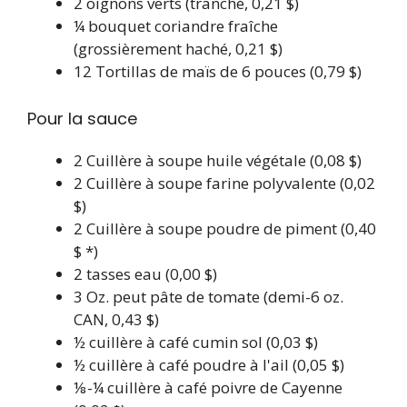
2
oignons verts
(tranché, 0,21 $)
¼
bouquet
coriandre fraîche
(grossièrement haché, 0,21 $)
12
Tortillas de maïs de 6 pouces
(0,79 $)
Pour la sauce
2
Cuillère à soupe
huile végétale
(0,08 $)
2
Cuillère à soupe
farine polyvalente
(0,02
$)
2
Cuillère à soupe
poudre de piment
(0,40
$ *)
2
tasses
eau
(0,00 $)
3
Oz. peut
pâte de tomate
(demi-6 oz.
CAN, 0,43 $)
½
cuillère à café
cumin sol
(0,03 $)
½
cuillère à café
poudre à l'ail
(0,05 $)
⅛-¼
cuillère à café
poivre de Cayenne