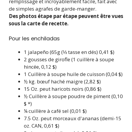
remplissage et incroyablement facile, fait avec
de simples agrafes de garde-manger.
Des photos étape par étape peuvent être vues
sous la carte de recette.
Pour les enchiladas
1
jalapeño
(65g (⅓ tasse en dés) 0,41 $)
2
gousses de girofle
(1 cuillère à soupe
hincée, 0,12 $)
1
Cuillère à soupe
huile de cuisson
(0,04 $)
½
kg.
bœuf haché maigre
(2,82 $)
15
Oz. peut
haricots noirs
(0,86 $)
½
Cuillère à soupe
poudre de piment
(0,10
$ *)
¼
cuillère à café
sel
(0,01 $)
7.5
Oz. peut
morceaux d'ananas
(demi-15
oz. CAN, 0,61 $)