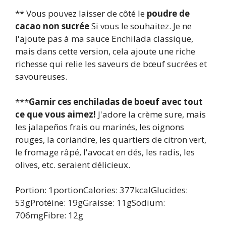
** Vous pouvez laisser de côté le
poudre de
cacao non sucrée
Si vous le souhaitez. Je ne
l'ajoute pas à ma sauce Enchilada classique,
mais dans cette version, cela ajoute une riche
richesse qui relie les saveurs de bœuf sucrées et
savoureuses.
***
Garnir ces enchiladas de boeuf avec tout
ce que vous aimez!
J'adore la crème sure, mais
les jalapeños frais ou marinés, les oignons
rouges, la coriandre, les quartiers de citron vert,
le fromage râpé, l'avocat en dés, les radis, les
olives, etc. seraient délicieux.
Portion:
1
portion
Calories:
377
kcal
Glucides:
53
g
Protéine:
19
g
Graisse:
11
g
Sodium:
706
mg
Fibre:
12
g