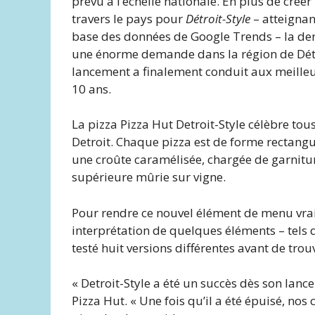
prévu à l’échelle nationale. En plus de crée
travers le pays pour
Détroit-Style
– atteignan
base des données de Google Trends – la der
une énorme demande dans la région de Détro
lancement a finalement conduit aux meilleur
10 ans.
La pizza Pizza Hut Detroit-Style célèbre tou
Detroit. Chaque pizza est de forme rectangu
une croûte caramélisée, chargée de garnitu
supérieure mûrie sur vigne.
Pour rendre ce nouvel élément de menu vra
interprétation de quelques éléments – tels q
testé huit versions différentes avant de trouv
« Detroit-Style a été un succès dès son lanc
Pizza Hut. « Une fois qu’il a été épuisé, nos 