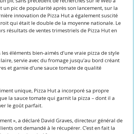
r un pic sans précédent de recherches sur le Web à
t un pic de popularité après son lancement, sur la
nière innovation de Pizza Hut a également suscité
it qui était le double de la moyenne nationale. Le
s résultats de ventes trimestriels de Pizza Hut en
s les éléments bien-aimés d’une vraie pizza de style
laire, servie avec du fromage jusqu’au bord créant
res et garnie d’une sauce tomate de qualité
iment unique, Pizza Hut a incorporé sa propre
ue la sauce tomate qui garnit la pizza – dont il a
er le goût parfait.
ement », a déclaré David Graves, directeur général de
clients ont demandé à le récupérer. C’est en fait la