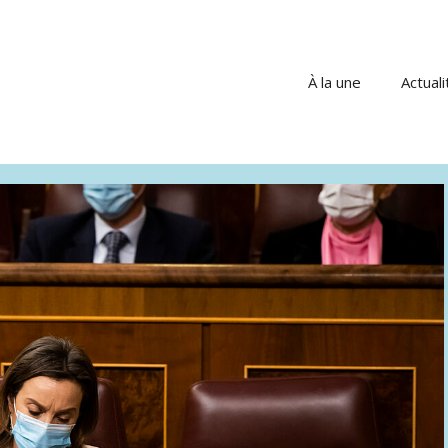
À la une
Actuali