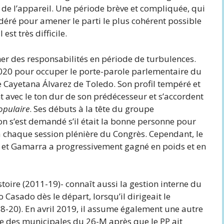
de l’appareil. Une période brève et compliquée, qui
odéré pour amener le parti le plus cohérent possible
est très difficile.
er des responsabilités en période de turbulences.
2020 pour occuper le porte-parole parlementaire du
e Cayetana Álvarez de Toledo. Son profil tempéré et
t avec le ton dur de son prédécesseur et s’accordent
opulaire
. Ses débuts à la tête du groupe
on s’est demandé s’il était la bonne personne pour
 chaque session plénière du Congrès. Cependant, le
et Gamarra a progressivement gagné en poids et en
stoire (2011-19)- connaît aussi la gestion interne du
lo Casado dès le départ, lorsqu’il dirigeait le
018-20). En avril 2019, il assume également une autre
 des municipales du 26-M après que le PP ait