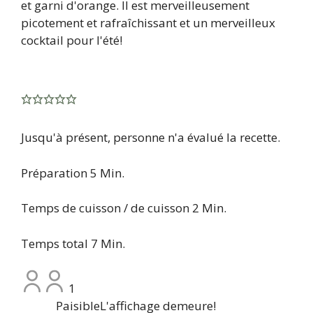
et garni d'orange. Il est merveilleusement
picotement et rafraîchissant et un merveilleux
cocktail pour l'été!
Jusqu'à présent, personne n'a évalué la recette.
Minute
Préparation
5
Min.
Minute
Temps de cuisson / de cuisson
2
Min.
Minute
Temps total
7
Min.
1
Paisible
L'affichage demeure!