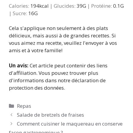
Calories:
194
kcal
|
Glucides:
39
G
|
Protéine:
0.1
G
|
Sucre:
16
G
Cela s'applique non seulement à des plats
délicieux, mais aussi à de grandes recettes. Si
vous aimez ma recette, veuillez l'envoyer à vos
amis et à votre famille!
Un avis:
Cet article peut contenir des liens
d'affiliation. Vous pouvez trouver plus
d'informations dans notre déclaration de
protection des données.
Catégories
Repas
Salade de bretzels de fraises
Comment cuisiner le maquereau en conserve
façon gastronomique ?