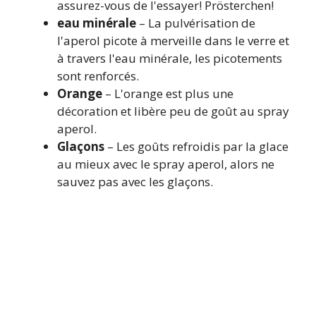
assurez-vous de l'essayer! Prösterchen!
eau minérale
– La pulvérisation de
l'aperol picote à merveille dans le verre et
à travers l'eau minérale, les picotements
sont renforcés.
Orange
– L'orange est plus une
décoration et libère peu de goût au spray
aperol.
Glaçons
– Les goûts refroidis par la glace
au mieux avec le spray aperol, alors ne
sauvez pas avec les glaçons.
La liste exacte des ingrédients et
Quantités
Vous pouvez retrouver sur
Fin de ce post
. Vous pouvez
également imprimer la recette.